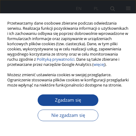
EN
PL
Przetwarzamy dane osobowe zbierane podczas odwiedzania
serwisu. Realizacja funkcji pozyskiwania informacji o użytkownikach
i ich zachowaniu odbywa się poprzez dobrowolnie wprowadzone w
formularzach informacje oraz zapisywanie w urządzeniach
końcowych plików cookies (tzw. ciasteczka). Dane, w tym pliki
cookies, wykorzystywane są w celu realizacji usług, zapewnienia
wygodnego korzystania ze strony oraz w celu monitorowania
ruchu zgodnie z
Polityką prywatności
. Dane są także zbierane i
przetwarzane przez narzędzie Google Analytics (
więcej
).
Możesz zmienić ustawienia cookies w swojej przeglądarce.
Instrukcje dla autorów
Ograniczenie stosowania plików cookies w konfiguracji przeglądarki
może wpłynąć na niektóre funkcjonalności dostępne na stronie.
Zeszyty Naukowe PIM MSWiA
to recenzowane czasopismo
Zgadzam się
naukowe, wydawane w wersji elektronicznej i / lub papierowej
przez Państwowy Instytut Medyczny MSWiA jako periodyk.
Nie zgadzam się
Czasopismo publikuje różnego rodzaju artykuły pochodzące
ze wszystkich ośrodków naukowo-badawczych i
dydaktycznych, w tym w szczególności dorobek badawczy