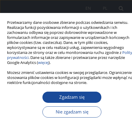
EN
PL
Przetwarzamy dane osobowe zbierane podczas odwiedzania serwisu.
Realizacja funkcji pozyskiwania informacji o użytkownikach i ich
zachowaniu odbywa się poprzez dobrowolnie wprowadzone w
formularzach informacje oraz zapisywanie w urządzeniach końcowych
plików cookies (tzw. ciasteczka). Dane, w tym pliki cookies,
wykorzystywane są w celu realizacji usług, zapewnienia wygodnego
korzystania ze strony oraz w celu monitorowania ruchu zgodnie z
Polit
prywatności
. Dane są także zbierane i przetwarzane przez narzędzie
Google Analytics (
więcej
).
Możesz zmienić ustawienia cookies w swojej przeglądarce. Ograniczenie
Nowoczesne Terapie w
stosowania plików cookies w konfiguracji przeglądarki może wpłynąć n
niektóre funkcjonalności dostępne na stronie.
Kardiologii
Zgadzam się
Postęp, który dokonuje się w medycynie pozwala na
stosowanie rozwiązań terapeutycznych, umożliwiających
Nie zgadzam się
chorym kardiologicznym na poprawę rokowania jak i jakości
życia. Znajomość najnowszych rozwiązań terapeutycznych
pozwala skuteczniej leczyć chorych. W obecnym wydaniu