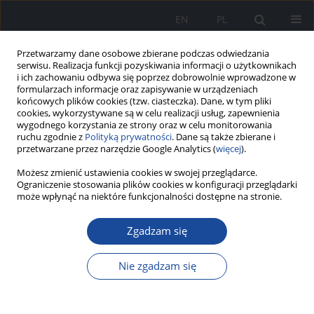
EN
PL
Przetwarzamy dane osobowe zbierane podczas odwiedzania
serwisu. Realizacja funkcji pozyskiwania informacji o użytkownikach
i ich zachowaniu odbywa się poprzez dobrowolnie wprowadzone w
formularzach informacje oraz zapisywanie w urządzeniach
końcowych plików cookies (tzw. ciasteczka). Dane, w tym pliki
cookies, wykorzystywane są w celu realizacji usług, zapewnienia
wygodnego korzystania ze strony oraz w celu monitorowania
ruchu zgodnie z
Polityką prywatności
. Dane są także zbierane i
przetwarzane przez narzędzie Google Analytics (
więcej
).
Możesz zmienić ustawienia cookies w swojej przeglądarce.
1/2026
Ograniczenie stosowania plików cookies w konfiguracji przeglądarki
może wpłynąć na niektóre funkcjonalności dostępne na stronie.
Zgadzam się
Słowo wstępu - Redaktor
Nie zgadzam się
Naczelny Zeszytów Naukowych
PIM MSWiA