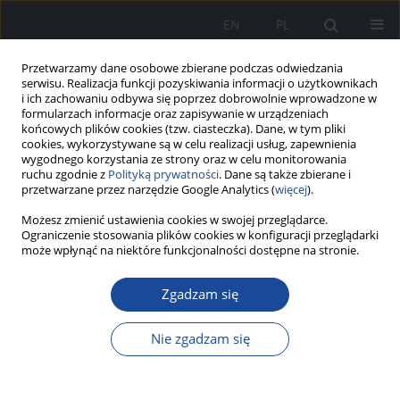
EN
PL
Przetwarzamy dane osobowe zbierane podczas odwiedzania
serwisu. Realizacja funkcji pozyskiwania informacji o użytkownikach
i ich zachowaniu odbywa się poprzez dobrowolnie wprowadzone w
formularzach informacje oraz zapisywanie w urządzeniach
końcowych plików cookies (tzw. ciasteczka). Dane, w tym pliki
cookies, wykorzystywane są w celu realizacji usług, zapewnienia
wygodnego korzystania ze strony oraz w celu monitorowania
ruchu zgodnie z
Polityką prywatności
. Dane są także zbierane i
przetwarzane przez narzędzie Google Analytics (
więcej
).
Możesz zmienić ustawienia cookies w swojej przeglądarce.
3/2022 vol. 1
Ograniczenie stosowania plików cookies w konfiguracji przeglądarki
może wpłynąć na niektóre funkcjonalności dostępne na stronie.
Diagnostyka różnicowa
Zgadzam się
zawrotów głowy pochodzenia
Nie zgadzam się
obwodowego i ośrodkowego w
Szpitalnym Oddziale