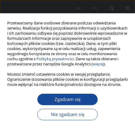
EN
PL
Przetwarzamy dane osobowe zbierane podczas odwiedzania
serwisu. Realizacja funkcji pozyskiwania informacji o użytkownikach
i ich zachowaniu odbywa się poprzez dobrowolnie wprowadzone w
formularzach informacje oraz zapisywanie w urządzeniach
końcowych plików cookies (tzw. ciasteczka). Dane, w tym pliki
cookies, wykorzystywane są w celu realizacji usług, zapewnienia
wygodnego korzystania ze strony oraz w celu monitorowania
ruchu zgodnie z
Polityką prywatności
. Dane są także zbierane i
przetwarzane przez narzędzie Google Analytics (
więcej
).
Możesz zmienić ustawienia cookies w swojej przeglądarce.
Autor
Beata Borawska
Ograniczenie stosowania plików cookies w konfiguracji przeglądarki
może wpłynąć na niektóre funkcjonalności dostępne na stronie.
Zgadzam się
Diagnostyka różnicowa zawrotów głowy
pochodzenia obwodowego i ośrodkowego w
Nie zgadzam się
Szpitalnym Oddziale Ratunkowym
Aleksandra Dąbkowska
,
Beata Borawska
,
Paweł Dobrzyński
Zeszyty Naukowe CSK MSWiA w Warszawie 2022;1(3)