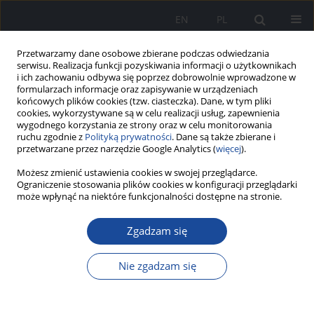
EN
PL
Przetwarzamy dane osobowe zbierane podczas odwiedzania
serwisu. Realizacja funkcji pozyskiwania informacji o użytkownikach
i ich zachowaniu odbywa się poprzez dobrowolnie wprowadzone w
formularzach informacje oraz zapisywanie w urządzeniach
końcowych plików cookies (tzw. ciasteczka). Dane, w tym pliki
cookies, wykorzystywane są w celu realizacji usług, zapewnienia
wygodnego korzystania ze strony oraz w celu monitorowania
ruchu zgodnie z
Polityką prywatności
. Dane są także zbierane i
przetwarzane przez narzędzie Google Analytics (
więcej
).
Możesz zmienić ustawienia cookies w swojej przeglądarce.
Autor
Bartosz Rolek
Ograniczenie stosowania plików cookies w konfiguracji przeglądarki
może wpłynąć na niektóre funkcjonalności dostępne na stronie.
Zgadzam się
Jak optymalnie leczyć chorych z niewydolnością
serca?
Nie zgadzam się
Jakub Smęt
,
Bartosz Rolek
,
Agata Olecka
,
Filip Gałązka
,
Julia Lisman
,
Kacper Mitoraj
,
Anna Wałachowska
,
Magda Przestrzelska
,
Natalia
Bylak
,
Julia Deryło
,
Wiktoria Rytko
,
Katarzyna Oszast
,
Elżbieta
Krzemińska
,
Monika Ryglewicz
,
Łukasz Sęczyk
,
Ewa Pierzchała
,