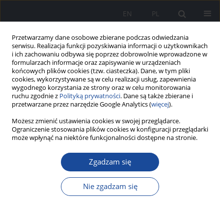
EN
PL
Przetwarzamy dane osobowe zbierane podczas odwiedzania
serwisu. Realizacja funkcji pozyskiwania informacji o użytkownikach
i ich zachowaniu odbywa się poprzez dobrowolnie wprowadzone w
formularzach informacje oraz zapisywanie w urządzeniach
końcowych plików cookies (tzw. ciasteczka). Dane, w tym pliki
cookies, wykorzystywane są w celu realizacji usług, zapewnienia
wygodnego korzystania ze strony oraz w celu monitorowania
ruchu zgodnie z
Polityką prywatności
. Dane są także zbierane i
przetwarzane przez narzędzie Google Analytics (
więcej
).
Możesz zmienić ustawienia cookies w swojej przeglądarce.
Autor
Natalia Ogorzelec
Ograniczenie stosowania plików cookies w konfiguracji przeglądarki
może wpłynąć na niektóre funkcjonalności dostępne na stronie.
Zgadzam się
Hybrydowa ablacja oszczędzająca węzeł zatokowy
w nieadekwatnej tachykardii zatokowej oraz
Nie zgadzam się
zespole posturalnej tachykardii ortostatycznej
opornych na leczenie farmakologiczne:
nowatorskie podejście wdrożone w PIM MSWiA