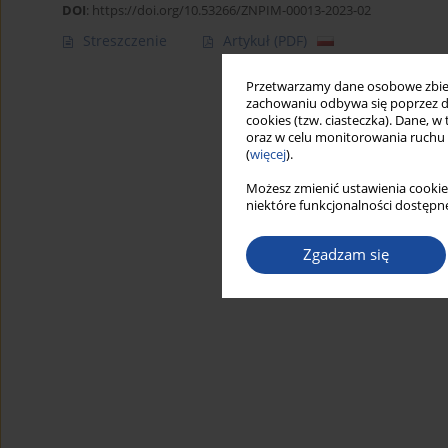
DOI
:
https://doi.org/10.53266/ZNPIM-00013-2023-02
Streszczenie
Artykuł
(PDF)
Przetwarzamy dane osobowe zbiera
zachowaniu odbywa się poprzez d
cookies (tzw. ciasteczka). Dane, w
oraz w celu monitorowania ruchu
(
więcej
).
Możesz zmienić ustawienia cookie
niektóre funkcjonalności dostępne
Zgadzam się