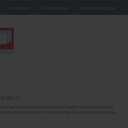
Archiwum
O czasopiśmie
Etyka publikacyjna
ią serca?
an
,
Kacper Mitoraj
,
Anna Wałachowska
,
Magda Przestrzelska
,
Natalia
zemińska
,
Monika Ryglewicz
,
Łukasz Sęczyk
,
Ewa Pierzchała
,
Agnieszka