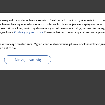
ne podczas odwiedzania serwisu. Realizacja funkcji pozyskiwania informacj
obrowolnie wprowadzone w formularzach informacje oraz zapisywanie w u
 tym pliki cookies, wykorzystywane są w celu realizacji usług, zapewnienia 
 zgodnie z
Polityką prywatności
. Dane są także zbierane i przetwarzane prze
s w swojej przeglądarce. Ograniczenie stosowania plików cookies w konfigur
 na stronie.
Nie zgadzam się