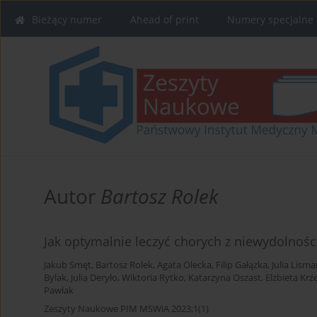
Bieżący numer
Ahead of print
Numery specjalne
Autor
Bartosz Rolek
Jak optymalnie leczyć chorych z niewydolnośc
Jakub Smęt
,
Bartosz Rolek
,
Agata Olecka
,
Filip Gałązka
,
Julia Lism
Bylak
,
Julia Deryło
,
Wiktoria Rytko
,
Katarzyna Oszast
,
Elżbieta Kr
Pawlak
Zeszyty Naukowe PIM MSWiA 2023;1(1)