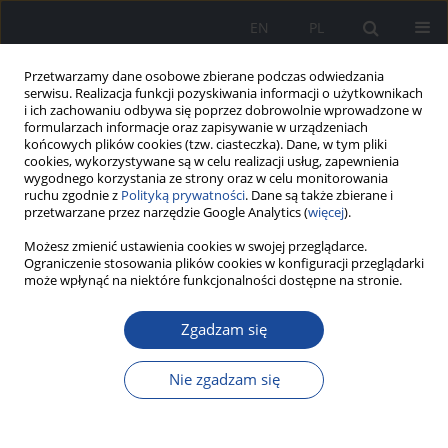
EN
PL
Przetwarzamy dane osobowe zbierane podczas odwiedzania
serwisu. Realizacja funkcji pozyskiwania informacji o użytkownikach
i ich zachowaniu odbywa się poprzez dobrowolnie wprowadzone w
formularzach informacje oraz zapisywanie w urządzeniach
końcowych plików cookies (tzw. ciasteczka). Dane, w tym pliki
cookies, wykorzystywane są w celu realizacji usług, zapewnienia
wygodnego korzystania ze strony oraz w celu monitorowania
ruchu zgodnie z
Polityką prywatności
. Dane są także zbierane i
przetwarzane przez narzędzie Google Analytics (
więcej
).
Możesz zmienić ustawienia cookies w swojej przeglądarce.
1/2026
Ograniczenie stosowania plików cookies w konfiguracji przeglądarki
może wpłynąć na niektóre funkcjonalności dostępne na stronie.
Zgadzam się
Rola i zadania lekarza
Nie zgadzam się
podstawowej opieki zdrowotnej
w opiece nad pacjentami post