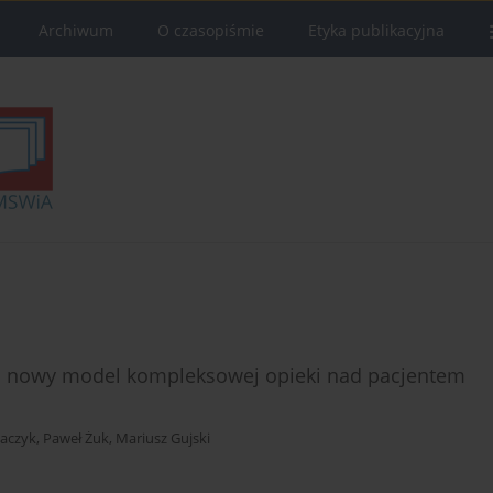
Archiwum
O czasopiśmie
Etyka publikacyjna
 nowy model kompleksowej opieki nad pacjentem
saczyk
,
Paweł Żuk
,
Mariusz Gujski