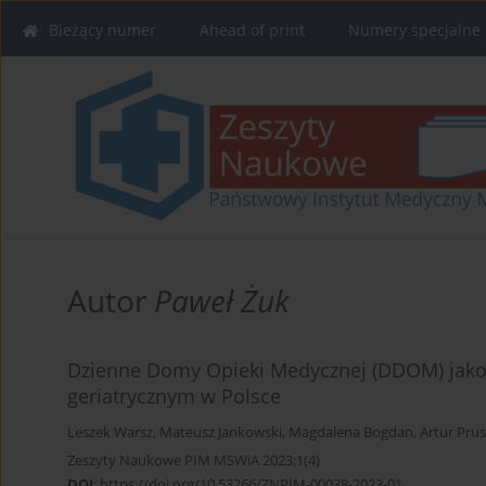
Bieżący numer
Ahead of print
Numery specjalne
Autor
Paweł Żuk
Dzienne Domy Opieki Medycznej (DDOM) jako
geriatrycznym w Polsce
Leszek Warsz
,
Mateusz Jankowski
,
Magdalena Bogdan
,
Artur Pru
Zeszyty Naukowe PIM MSWiA 2023;1(4)
DOI
:
https://doi.org/10.53266/ZNPIM-00038-2023-01