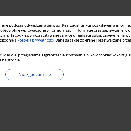
ne podczas odwiedzania serwisu. Realizacja funkcji pozyskiwania informacj
obrowolnie wprowadzone w formularzach informacje oraz zapisywanie w u
 tym pliki cookies, wykorzystywane są w celu realizacji usług, zapewnienia 
 zgodnie z
Polityką prywatności
. Dane są także zbierane i przetwarzane prze
s w swojej przeglądarce. Ograniczenie stosowania plików cookies w konfigur
 na stronie.
Nie zgadzam się