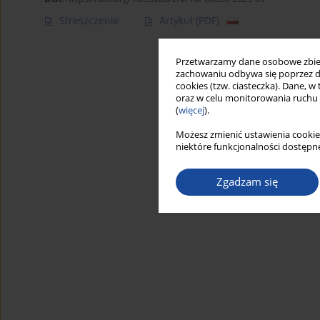
Streszczenie
Artykuł
(PDF)
Przetwarzamy dane osobowe zbiera
zachowaniu odbywa się poprzez d
cookies (tzw. ciasteczka). Dane, w
oraz w celu monitorowania ruchu
(
więcej
).
Możesz zmienić ustawienia cookie
niektóre funkcjonalności dostępne
Zgadzam się