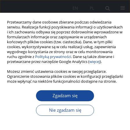
EN
PL
Przetwarzamy dane osobowe zbierane podczas odwiedzania
serwisu. Realizacja funkcji pozyskiwania informacji o użytkownikach
i ich zachowaniu odbywa się poprzez dobrowolnie wprowadzone w
formularzach informacje oraz zapisywanie w urządzeniach
końcowych plików cookies (tzw. ciasteczka). Dane, w tym pliki
cookies, wykorzystywane są w celu realizacji usług, zapewnienia
wygodnego korzystania ze strony oraz w celu monitorowania
ruchu zgodnie z
Polityką prywatności
. Dane są także zbierane i
przetwarzane przez narzędzie Google Analytics (
więcej
).
Możesz zmienić ustawienia cookies w swojej przeglądarce.
Autor
Beata Skoniecka
Ograniczenie stosowania plików cookies w konfiguracji przeglądarki
może wpłynąć na niektóre funkcjonalności dostępne na stronie.
Zgadzam się
Poziom wiedzy kierowców autobusów
zatrudnionych w MZA na temat zespołu
Nie zgadzam się
metabolicznego i jego związku z wykonywaną
pracą
Beata Skoniecka
,
Izabela Dorota Gołębiak
,
Łukasz Lewandowski
,