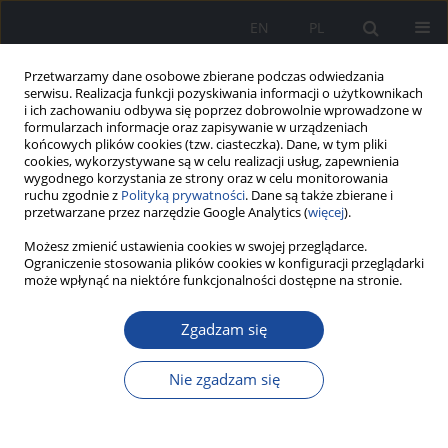
EN
PL
Przetwarzamy dane osobowe zbierane podczas odwiedzania
serwisu. Realizacja funkcji pozyskiwania informacji o użytkownikach
i ich zachowaniu odbywa się poprzez dobrowolnie wprowadzone w
formularzach informacje oraz zapisywanie w urządzeniach
końcowych plików cookies (tzw. ciasteczka). Dane, w tym pliki
cookies, wykorzystywane są w celu realizacji usług, zapewnienia
wygodnego korzystania ze strony oraz w celu monitorowania
ruchu zgodnie z
Polityką prywatności
. Dane są także zbierane i
przetwarzane przez narzędzie Google Analytics (
więcej
).
Możesz zmienić ustawienia cookies w swojej przeglądarce.
Autor
Łukasz Dudziński
Ograniczenie stosowania plików cookies w konfiguracji przeglądarki
może wpłynąć na niektóre funkcjonalności dostępne na stronie.
Zgadzam się
Urazowość polskich strażaków związana ze
sportem pożarniczym w latach 2014-2022
Nie zgadzam się
Łukasz Dudziński
,
Tomasz Kubiak
,
Jan Stefan Bihałowicz
,
Rafał
Kasperczyk
,
Julia Helena Gujska
Zeszyty Naukowe PIM MSWiA 2023;1(4)