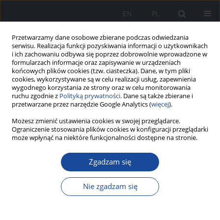
EN
PL
Przetwarzamy dane osobowe zbierane podczas odwiedzania
serwisu. Realizacja funkcji pozyskiwania informacji o użytkownikach
i ich zachowaniu odbywa się poprzez dobrowolnie wprowadzone w
formularzach informacje oraz zapisywanie w urządzeniach
końcowych plików cookies (tzw. ciasteczka). Dane, w tym pliki
cookies, wykorzystywane są w celu realizacji usług, zapewnienia
wygodnego korzystania ze strony oraz w celu monitorowania
ruchu zgodnie z
Polityką prywatności
. Dane są także zbierane i
przetwarzane przez narzędzie Google Analytics (
więcej
).
Możesz zmienić ustawienia cookies w swojej przeglądarce.
Autor
Grażyna Kaca
Ograniczenie stosowania plików cookies w konfiguracji przeglądarki
może wpłynąć na niektóre funkcjonalności dostępne na stronie.
Zgadzam się
Urazowość w walkach rycerskich
Izabela Dorota Gołębiak
,
Ewelina Gładek
,
Agnieszka Dworakowska
,
Nie zgadzam się
Grażyna Kaca
Zeszyty Naukowe CSK MSWiA w Warszawie 2022;1(1)
DOI
:
https://doi.org/10.53266/ZNCSK-00002-2022-03