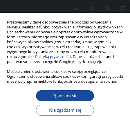
EN
PL
Przetwarzamy dane osobowe zbierane podczas odwiedzania
serwisu. Realizacja funkcji pozyskiwania informacji o użytkownikach
i ich zachowaniu odbywa się poprzez dobrowolnie wprowadzone w
formularzach informacje oraz zapisywanie w urządzeniach
końcowych plików cookies (tzw. ciasteczka). Dane, w tym pliki
cookies, wykorzystywane są w celu realizacji usług, zapewnienia
wygodnego korzystania ze strony oraz w celu monitorowania
ruchu zgodnie z
Polityką prywatności
. Dane są także zbierane i
przetwarzane przez narzędzie Google Analytics (
więcej
).
Możesz zmienić ustawienia cookies w swojej przeglądarce.
Autor
Mariusz Gujski
Ograniczenie stosowania plików cookies w konfiguracji przeglądarki
może wpłynąć na niektóre funkcjonalności dostępne na stronie.
Zgadzam się
Dzienne Domy Opieki Medycznej (DDOM) jako
nowy model kompleksowej opieki nad pacjentem
Nie zgadzam się
geriatrycznym w Polsce
Leszek Warsz
,
Mateusz Jankowski
,
Magdalena Bogdan
,
Artur
Prusaczyk
,
Paweł Żuk
,
Mariusz Gujski