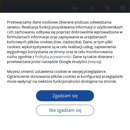
EN
PL
Przetwarzamy dane osobowe zbierane podczas odwiedzania
serwisu. Realizacja funkcji pozyskiwania informacji o użytkownikach
i ich zachowaniu odbywa się poprzez dobrowolnie wprowadzone w
formularzach informacje oraz zapisywanie w urządzeniach
końcowych plików cookies (tzw. ciasteczka). Dane, w tym pliki
cookies, wykorzystywane są w celu realizacji usług, zapewnienia
wygodnego korzystania ze strony oraz w celu monitorowania
ruchu zgodnie z
Polityką prywatności
. Dane są także zbierane i
przetwarzane przez narzędzie Google Analytics (
więcej
).
Możesz zmienić ustawienia cookies w swojej przeglądarce.
Autor
Marija Volosevič
Ograniczenie stosowania plików cookies w konfiguracji przeglądarki
może wpłynąć na niektóre funkcjonalności dostępne na stronie.
Zgadzam się
Wielolekooporne nadciśnienie tętnicze. Opis
przypadku.
Nie zgadzam się
Marija Volosevič
,
Jerzy Walecki
,
Grzegorz Witkowski
,
Artur Sankowski
,
Katarzyna Sklinda
Zeszyty Naukowe CSK MSWiA w Warszawie 2022;1(1)