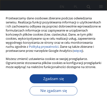
EN
PL
Przetwarzamy dane osobowe zbierane podczas odwiedzania
serwisu. Realizacja funkcji pozyskiwania informacji o użytkownikach
i ich zachowaniu odbywa się poprzez dobrowolnie wprowadzone w
formularzach informacje oraz zapisywanie w urządzeniach
końcowych plików cookies (tzw. ciasteczka). Dane, w tym pliki
cookies, wykorzystywane są w celu realizacji usług, zapewnienia
wygodnego korzystania ze strony oraz w celu monitorowania
ruchu zgodnie z
Polityką prywatności
. Dane są także zbierane i
przetwarzane przez narzędzie Google Analytics (
więcej
).
Możesz zmienić ustawienia cookies w swojej przeglądarce.
Autor
Natalia Bylak
Ograniczenie stosowania plików cookies w konfiguracji przeglądarki
może wpłynąć na niektóre funkcjonalności dostępne na stronie.
Zgadzam się
Jak optymalnie leczyć chorych z niewydolnością
serca?
Nie zgadzam się
Jakub Smęt
,
Bartosz Rolek
,
Agata Olecka
,
Filip Gałązka
,
Julia Lisman
,
Kacper Mitoraj
,
Anna Wałachowska
,
Magda Przestrzelska
,
Natalia
Bylak
,
Julia Deryło
,
Wiktoria Rytko
,
Katarzyna Oszast
,
Elżbieta
Krzemińska
,
Monika Ryglewicz
,
Łukasz Sęczyk
,
Ewa Pierzchała
,