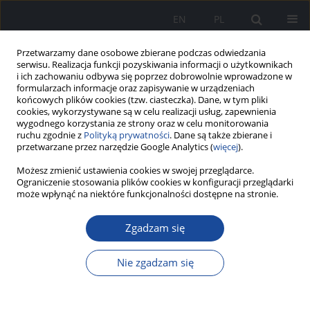
EN
PL
Przetwarzamy dane osobowe zbierane podczas odwiedzania
serwisu. Realizacja funkcji pozyskiwania informacji o użytkownikach
i ich zachowaniu odbywa się poprzez dobrowolnie wprowadzone w
formularzach informacje oraz zapisywanie w urządzeniach
końcowych plików cookies (tzw. ciasteczka). Dane, w tym pliki
cookies, wykorzystywane są w celu realizacji usług, zapewnienia
wygodnego korzystania ze strony oraz w celu monitorowania
ruchu zgodnie z
Polityką prywatności
. Dane są także zbierane i
przetwarzane przez narzędzie Google Analytics (
więcej
).
Możesz zmienić ustawienia cookies w swojej przeglądarce.
Autor
Piotr Ciechanowicz
Ograniczenie stosowania plików cookies w konfiguracji przeglądarki
może wpłynąć na niektóre funkcjonalności dostępne na stronie.
Zgadzam się
Model izolatorium w systemie opieki zdrowotnej
w Polsce w okresie pandemii COVID-19
Nie zgadzam się
Elżbieta Szymańska
,
Piotr Ciechanowicz
,
Małgorzata Konarzewska
,
Krzysztof Kozłowski
,
Irena Walecka
Zeszyty Naukowe CSK MSWiA w Warszawie 2022;1(2)