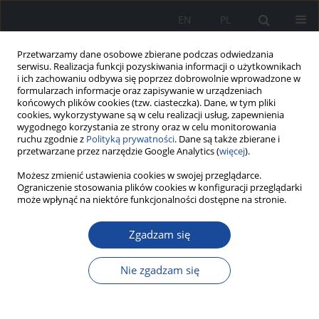
EN
PL
Przetwarzamy dane osobowe zbierane podczas odwiedzania
serwisu. Realizacja funkcji pozyskiwania informacji o użytkownikach
i ich zachowaniu odbywa się poprzez dobrowolnie wprowadzone w
formularzach informacje oraz zapisywanie w urządzeniach
końcowych plików cookies (tzw. ciasteczka). Dane, w tym pliki
cookies, wykorzystywane są w celu realizacji usług, zapewnienia
wygodnego korzystania ze strony oraz w celu monitorowania
ruchu zgodnie z
Polityką prywatności
. Dane są także zbierane i
przetwarzane przez narzędzie Google Analytics (
więcej
).
Możesz zmienić ustawienia cookies w swojej przeglądarce.
Autor
Monika Ryglewicz
Ograniczenie stosowania plików cookies w konfiguracji przeglądarki
może wpłynąć na niektóre funkcjonalności dostępne na stronie.
Zgadzam się
Jak optymalnie leczyć chorych z niewydolnością
serca?
Nie zgadzam się
Jakub Smęt
,
Bartosz Rolek
,
Agata Olecka
,
Filip Gałązka
,
Julia Lisman
,
Kacper Mitoraj
,
Anna Wałachowska
,
Magda Przestrzelska
,
Natalia
Bylak
,
Julia Deryło
,
Wiktoria Rytko
,
Katarzyna Oszast
,
Elżbieta
Krzemińska
,
Monika Ryglewicz
,
Łukasz Sęczyk
,
Ewa Pierzchała
,