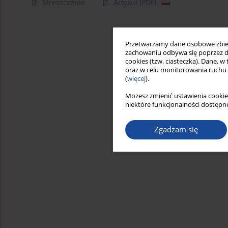
Streszczenie
Artykuł
(PDF)
Przetwarzamy dane osobowe zbiera
zachowaniu odbywa się poprzez d
cookies (tzw. ciasteczka). Dane, w
oraz w celu monitorowania ruchu
(
więcej
).
Możesz zmienić ustawienia cookie
niektóre funkcjonalności dostępne
Zgadzam się