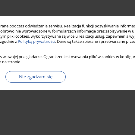
ne podczas odwiedzania serwisu. Realizacja funkcji pozyskiwania informacj
obrowolnie wprowadzone w formularzach informacje oraz zapisywanie w u
 tym pliki cookies, wykorzystywane są w celu realizacji usług, zapewnienia 
 zgodnie z
Polityką prywatności
. Dane są także zbierane i przetwarzane prze
s w swojej przeglądarce. Ograniczenie stosowania plików cookies w konfigur
 na stronie.
Nie zgadzam się