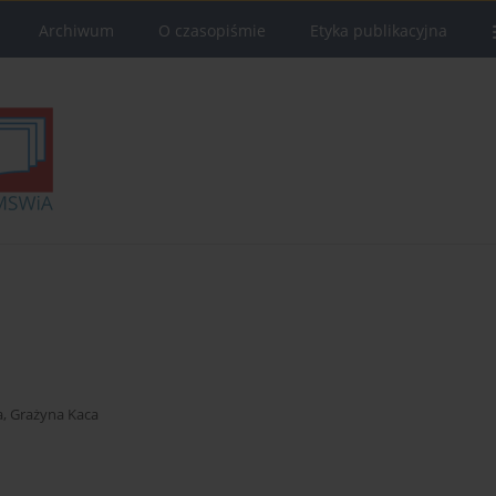
Archiwum
O czasopiśmie
Etyka publikacyjna
a
,
Grażyna Kaca