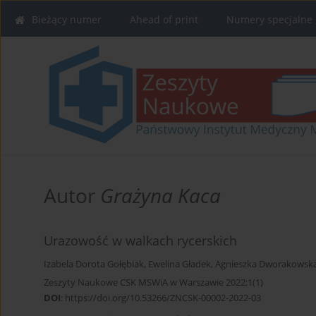
Bieżący numer
Ahead of print
Numery specjalne
Autor
Grażyna Kaca
Urazowość w walkach rycerskich
Izabela Dorota Gołębiak
,
Ewelina Gładek
,
Agnieszka Dworakowsk
Zeszyty Naukowe CSK MSWiA w Warszawie 2022;1(1)
DOI
:
https://doi.org/10.53266/ZNCSK-00002-2022-03