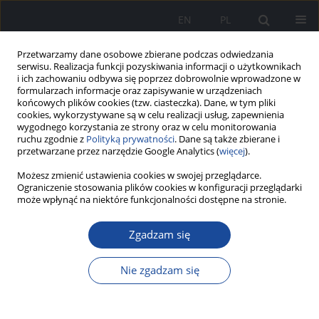
EN
PL
Przetwarzamy dane osobowe zbierane podczas odwiedzania
serwisu. Realizacja funkcji pozyskiwania informacji o użytkownikach
i ich zachowaniu odbywa się poprzez dobrowolnie wprowadzone w
formularzach informacje oraz zapisywanie w urządzeniach
końcowych plików cookies (tzw. ciasteczka). Dane, w tym pliki
cookies, wykorzystywane są w celu realizacji usług, zapewnienia
wygodnego korzystania ze strony oraz w celu monitorowania
ruchu zgodnie z
Polityką prywatności
. Dane są także zbierane i
przetwarzane przez narzędzie Google Analytics (
więcej
).
Możesz zmienić ustawienia cookies w swojej przeglądarce.
Autor
Paweł Dobrzyński
Ograniczenie stosowania plików cookies w konfiguracji przeglądarki
może wpłynąć na niektóre funkcjonalności dostępne na stronie.
Zgadzam się
Diagnostyka różnicowa zawrotów głowy
pochodzenia obwodowego i ośrodkowego w
Nie zgadzam się
Szpitalnym Oddziale Ratunkowym
Aleksandra Dąbkowska
,
Beata Borawska
,
Paweł Dobrzyński
Zeszyty Naukowe CSK MSWiA w Warszawie 2022;1(3)