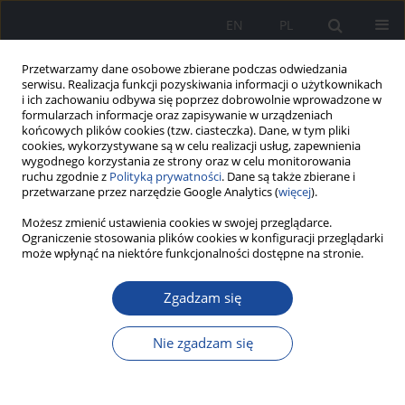
EN
PL
Przetwarzamy dane osobowe zbierane podczas odwiedzania
serwisu. Realizacja funkcji pozyskiwania informacji o użytkownikach
i ich zachowaniu odbywa się poprzez dobrowolnie wprowadzone w
formularzach informacje oraz zapisywanie w urządzeniach
końcowych plików cookies (tzw. ciasteczka). Dane, w tym pliki
cookies, wykorzystywane są w celu realizacji usług, zapewnienia
wygodnego korzystania ze strony oraz w celu monitorowania
ruchu zgodnie z
Polityką prywatności
. Dane są także zbierane i
przetwarzane przez narzędzie Google Analytics (
więcej
).
Możesz zmienić ustawienia cookies w swojej przeglądarce.
Autor
Karolina Hamer
Ograniczenie stosowania plików cookies w konfiguracji przeglądarki
może wpłynąć na niektóre funkcjonalności dostępne na stronie.
Zgadzam się
Uszkodzenie wątroby po suplementach
ashwagandhy u chorej z przewlekłym zapaleniem
Nie zgadzam się
wątroby C
Jakub Krępa
,
Karolina Hamer
,
Jakub Klapaczyński
Zeszyty Naukowe PIM MSWiA 2026;(1)