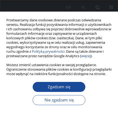
EN
PL
Przetwarzamy dane osobowe zbierane podczas odwiedzania
serwisu. Realizacja funkcji pozyskiwania informacji o użytkownikach
i ich zachowaniu odbywa się poprzez dobrowolnie wprowadzone w
formularzach informacje oraz zapisywanie w urządzeniach
końcowych plików cookies (tzw. ciasteczka). Dane, w tym pliki
cookies, wykorzystywane są w celu realizacji usług, zapewnienia
wygodnego korzystania ze strony oraz w celu monitorowania
ruchu zgodnie z
Polityką prywatności
. Dane są także zbierane i
przetwarzane przez narzędzie Google Analytics (
więcej
).
Możesz zmienić ustawienia cookies w swojej przeglądarce.
Autor
Piotr Szymański
Ograniczenie stosowania plików cookies w konfiguracji przeglądarki
może wpłynąć na niektóre funkcjonalności dostępne na stronie.
Hybrydowa ablacja oszczędzająca węzeł zatokowy
Zgadzam się
w nieadekwatnej tachykardii zatokowej oraz
zespole posturalnej tachykardii ortostatycznej
Nie zgadzam się
opornych na leczenie farmakologiczne:
nowatorskie podejście wdrożone w PIM MSWiA
Mariusz Kowalewski
,
Sebastian Stec
,
Piotr Szymański
,
Bartosz Mruk
,