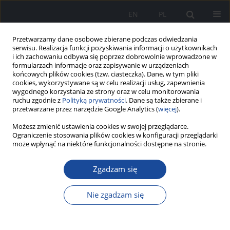
EN
PL
Przetwarzamy dane osobowe zbierane podczas odwiedzania
serwisu. Realizacja funkcji pozyskiwania informacji o użytkownikach
i ich zachowaniu odbywa się poprzez dobrowolnie wprowadzone w
formularzach informacje oraz zapisywanie w urządzeniach
końcowych plików cookies (tzw. ciasteczka). Dane, w tym pliki
cookies, wykorzystywane są w celu realizacji usług, zapewnienia
wygodnego korzystania ze strony oraz w celu monitorowania
ruchu zgodnie z
Polityką prywatności
. Dane są także zbierane i
przetwarzane przez narzędzie Google Analytics (
więcej
).
Możesz zmienić ustawienia cookies w swojej przeglądarce.
Słowo kluczowe
Wirus zapalenia
Ograniczenie stosowania plików cookies w konfiguracji przeglądarki
może wpłynąć na niektóre funkcjonalności dostępne na stronie.
wątroby typu C
Zgadzam się
Uszkodzenie wątroby po suplementach
Nie zgadzam się
ashwagandhy u chorej z przewlekłym zapaleniem
wątroby C