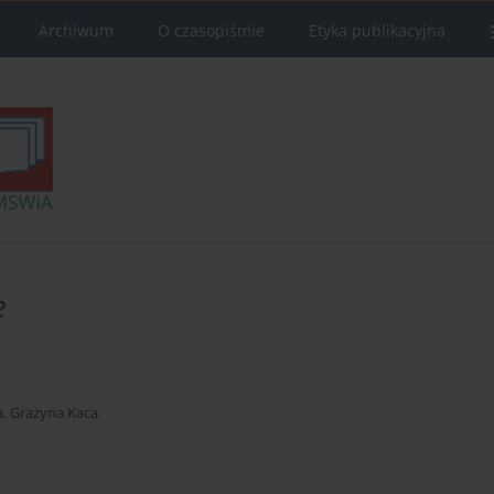
Archiwum
O czasopiśmie
Etyka publikacyjna
e
a
,
Grażyna Kaca