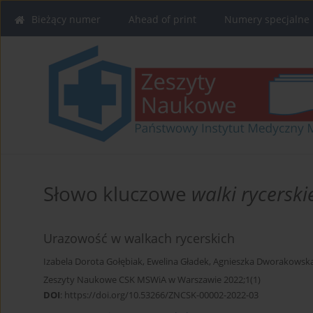
Bieżący numer
Ahead of print
Numery specjalne
Słowo kluczowe
walki rycerski
Urazowość w walkach rycerskich
Izabela Dorota Gołębiak
,
Ewelina Gładek
,
Agnieszka Dworakowsk
Zeszyty Naukowe CSK MSWiA w Warszawie 2022;1(1)
DOI
:
https://doi.org/10.53266/ZNCSK-00002-2022-03