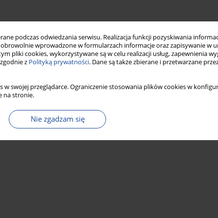
ne podczas odwiedzania serwisu. Realizacja funkcji pozyskiwania informacj
obrowolnie wprowadzone w formularzach informacje oraz zapisywanie w u
 tym pliki cookies, wykorzystywane są w celu realizacji usług, zapewnienia 
 zgodnie z
Polityką prywatności
. Dane są także zbierane i przetwarzane prze
s w swojej przeglądarce. Ograniczenie stosowania plików cookies w konfigur
 na stronie.
Nie zgadzam się