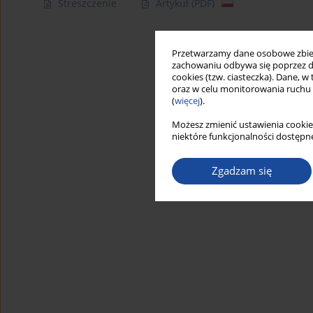
Streszczenie
Artykuł
(PDF)
Przetwarzamy dane osobowe zbiera
zachowaniu odbywa się poprzez d
cookies (tzw. ciasteczka). Dane, w
oraz w celu monitorowania ruchu
(
więcej
).
Możesz zmienić ustawienia cookie
niektóre funkcjonalności dostępne
Zgadzam się