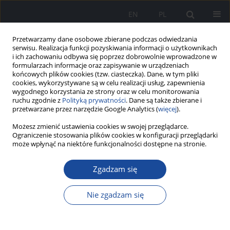
EN
PL
Przetwarzamy dane osobowe zbierane podczas odwiedzania
serwisu. Realizacja funkcji pozyskiwania informacji o użytkownikach
i ich zachowaniu odbywa się poprzez dobrowolnie wprowadzone w
formularzach informacje oraz zapisywanie w urządzeniach
końcowych plików cookies (tzw. ciasteczka). Dane, w tym pliki
cookies, wykorzystywane są w celu realizacji usług, zapewnienia
wygodnego korzystania ze strony oraz w celu monitorowania
ruchu zgodnie z
Polityką prywatności
. Dane są także zbierane i
przetwarzane przez narzędzie Google Analytics (
więcej
).
Możesz zmienić ustawienia cookies w swojej przeglądarce.
Autor
Dominika Kostka
Ograniczenie stosowania plików cookies w konfiguracji przeglądarki
może wpłynąć na niektóre funkcjonalności dostępne na stronie.
Zgadzam się
Rola diagnostyki obrazowej w wykrywaniu
przetoki pomiędzy dwunastnicą a żyłą główną
Nie zgadzam się
dolną, leczonej zachowawczo - opis przypadku.
Marta Tatur
,
Dominika Kostka
,
Maria Witkowska
,
Katarzyna Sklinda
,
Bartosz Mruk
,
Grażyna Rydzewska
,
Jerzy Walecki
,
Andrzej Rydzewski