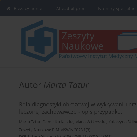
Bieżący numer
Ahead of print
Numery specjalne
Autor
Marta Tatur
Rola diagnostyki obrazowej w wykrywaniu prz
leczonej zachowawczo - opis przypadku.
Marta Tatur
,
Dominika Kostka
,
Maria Witkowska
,
Katarzyna Sklin
Zeszyty Naukowe PIM MSWiA 2023;1(3)
DOI
:
https://doi.org/10.53266/ZNPIM-00018-2023-02