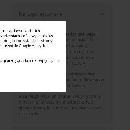
Najczęściej czytane
Miesiąc
Rok
i o użytkownikach i ich
Hybrydowa ablacja oszczędzająca węzeł
rządzeniach końcowych plików
zatokowy w nieadekwatnej tachykardii
wygodnego korzystania ze strony
zatokowej oraz zespole posturalnej
z narzędzie Google Analytics
tachykardii ortostatycznej opornych na
leczenie farmakologiczne: nowatorskie
acji przeglądarki może wpłynąć na
podejście wdrożone w PIM MSWiA
Diagnostyka różnicowa zawrotów głowy
pochodzenia obwodowego i ośrodkowego w
Szpitalnym Oddziale Ratunkowym
Rola diagnostyki obrazowej w wykrywaniu
przetoki pomiędzy dwunastnicą a żyłą
główną dolną, leczonej zachowawczo - opis
przypadku.