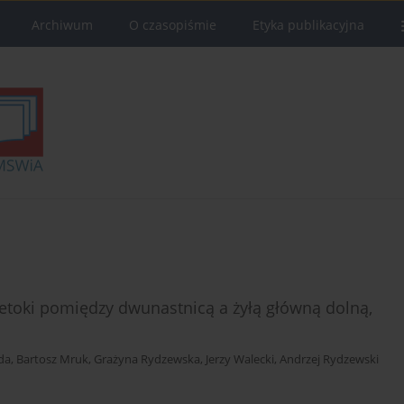
Archiwum
O czasopiśmie
Etyka publikacyjna
etoki pomiędzy dwunastnicą a żyłą główną dolną,
da
,
Bartosz Mruk
,
Grażyna Rydzewska
,
Jerzy Walecki
,
Andrzej Rydzewski