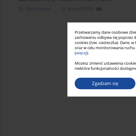
Streszczenie
Artykuł
(PDF)
Przetwarzamy dane osobowe zbiera
zachowaniu odbywa się poprzez d
cookies (tzw. ciasteczka). Dane, w
oraz w celu monitorowania ruchu
(
więcej
).
Możesz zmienić ustawienia cookie
niektóre funkcjonalności dostępne
Zgadzam się