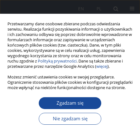
EN
PL
Przetwarzamy dane osobowe zbierane podczas odwiedzania
serwisu. Realizacja funkcji pozyskiwania informacji o użytkownikach
i ich zachowaniu odbywa się poprzez dobrowolnie wprowadzone w
formularzach informacje oraz zapisywanie w urządzeniach
końcowych plików cookies (tzw. ciasteczka). Dane, w tym pliki
cookies, wykorzystywane są w celu realizacji usług, zapewnienia
wygodnego korzystania ze strony oraz w celu monitorowania
ruchu zgodnie z
Polityką prywatności
. Dane są także zbierane i
przetwarzane przez narzędzie Google Analytics (
więcej
).
Możesz zmienić ustawienia cookies w swojej przeglądarce.
Autor
Maria Witkowska
Ograniczenie stosowania plików cookies w konfiguracji przeglądarki
może wpłynąć na niektóre funkcjonalności dostępne na stronie.
Zgadzam się
Rola diagnostyki obrazowej w wykrywaniu
przetoki pomiędzy dwunastnicą a żyłą główną
Nie zgadzam się
dolną, leczonej zachowawczo - opis przypadku.
Marta Tatur
,
Dominika Kostka
,
Maria Witkowska
,
Katarzyna Sklinda
,
Bartosz Mruk
,
Grażyna Rydzewska
,
Jerzy Walecki
,
Andrzej Rydzewski