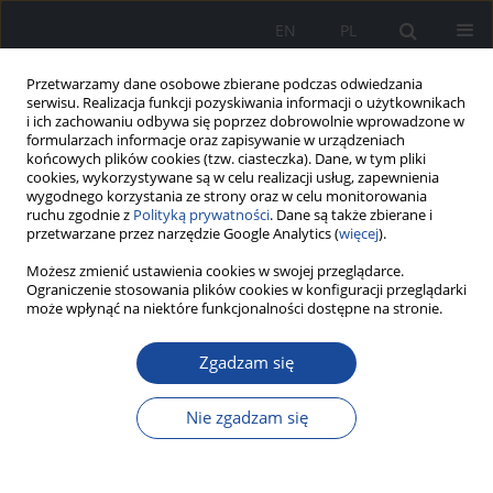
EN
PL
Przetwarzamy dane osobowe zbierane podczas odwiedzania
serwisu. Realizacja funkcji pozyskiwania informacji o użytkownikach
i ich zachowaniu odbywa się poprzez dobrowolnie wprowadzone w
formularzach informacje oraz zapisywanie w urządzeniach
końcowych plików cookies (tzw. ciasteczka). Dane, w tym pliki
cookies, wykorzystywane są w celu realizacji usług, zapewnienia
wygodnego korzystania ze strony oraz w celu monitorowania
ruchu zgodnie z
Polityką prywatności
. Dane są także zbierane i
przetwarzane przez narzędzie Google Analytics (
więcej
).
Możesz zmienić ustawienia cookies w swojej przeglądarce.
Słowo kluczowe
przetoka
Ograniczenie stosowania plików cookies w konfiguracji przeglądarki
może wpłynąć na niektóre funkcjonalności dostępne na stronie.
Zgadzam się
Rola diagnostyki obrazowej w wykrywaniu
przetoki pomiędzy dwunastnicą a żyłą główną
Nie zgadzam się
dolną, leczonej zachowawczo - opis przypadku.
Marta Tatur
,
Dominika Kostka
,
Maria Witkowska
,
Katarzyna Sklinda
,
Bartosz Mruk
,
Grażyna Rydzewska
,
Jerzy Walecki
,
Andrzej Rydzewski