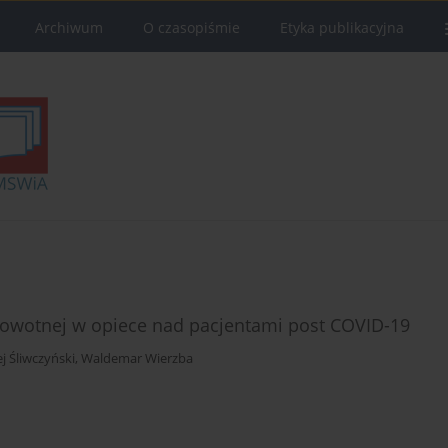
Archiwum
O czasopiśmie
Etyka publikacyjna
drowotnej w opiece nad pacjentami post COVID-19
j Śliwczyński
,
Waldemar Wierzba