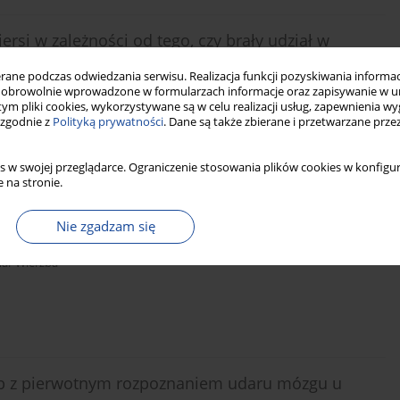
rsi w zależności od tego, czy brały udział w
icznych
ne podczas odwiedzania serwisu. Realizacja funkcji pozyskiwania informacj
obrowolnie wprowadzone w formularzach informacje oraz zapisywanie w u
liwczyński
 tym pliki cookies, wykorzystywane są w celu realizacji usług, zapewnienia 
 zgodnie z
Polityką prywatności
. Dane są także zbierane i przetwarzane prze
s w swojej przeglądarce. Ograniczenie stosowania plików cookies w konfigur
 na stronie.
walności na wirusowe zapalenie wątroby typu C w
Nie zgadzam się
ar Wierzba
ób z pierwotnym rozpoznaniem udaru mózgu u