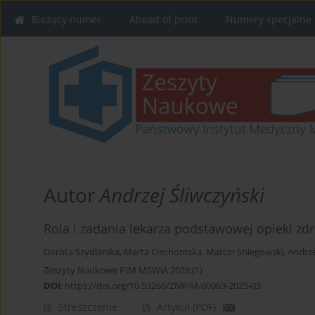
Bieżący numer
Ahead of print
Numery specjalne
Autor
Andrzej Śliwczyński
Rola i zadania lekarza podstawowej opieki z
Dorota Szydlarska
,
Marta Ciechomska
,
Marcin Śniegowski
,
Andrze
Zeszyty Naukowe PIM MSWiA 2026;(1)
DOI
:
https://doi.org/10.53266/ZNPIM-00063-2025-03
Streszczenie
Artykuł
(PDF)