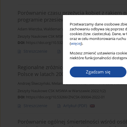
Porównanie czasu przeżycia kobiet z rakiem pie
programie przesiewowych badań mammograf
Przetwarzamy dane osobowe zbiera
zachowaniu odbywa się poprzez d
Adam Wierzba
,
Waldemar Wierzba
,
Michał Szczepaniak
,
Andrzej Ś
cookies (tzw. ciasteczka). Dane, w
Zeszyty Naukowe CSK MSWiA w Warszawie 2022;1(2)
oraz w celu monitorowania ruchu
DOI
:
https://doi.org/10.53266/ZNCSK-00003-2022-01
(
więcej
).
Streszczenie
Artykuł
(PDF)
Możesz zmienić ustawienia cookie
niektóre funkcjonalności dostępne
Regionalne zróżnicowanie wskaźnika zachoro
Zgadzam się
Polsce w latach 2008–2013
Andrzej Śliwczyński
,
Melania Brzozowska
,
Adam Wierzba
,
Waldem
Zeszyty Naukowe CSK MSWiA w Warszawie 2022;1(2)
DOI
:
https://doi.org/10.53266/ZNCSK-00004-2022-01
Streszczenie
Artykuł
(PDF)
Porównanie ogólnej śmiertelności wśród os