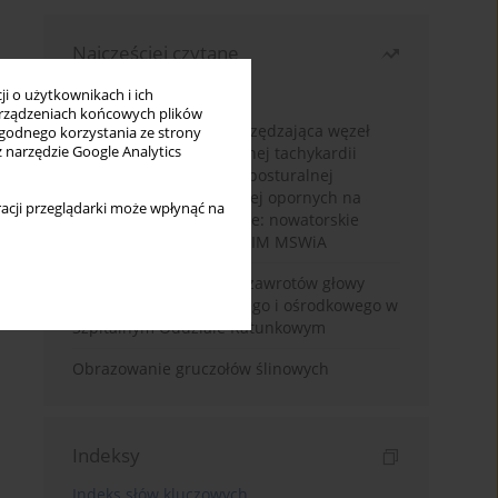
Najczęściej czytane
Miesiąc
Rok
i o użytkownikach i ich
rządzeniach końcowych plików
Hybrydowa ablacja oszczędzająca węzeł
wygodnego korzystania ze strony
z narzędzie Google Analytics
zatokowy w nieadekwatnej tachykardii
zatokowej oraz zespole posturalnej
tachykardii ortostatycznej opornych na
acji przeglądarki może wpłynąć na
leczenie farmakologiczne: nowatorskie
podejście wdrożone w PIM MSWiA
Diagnostyka różnicowa zawrotów głowy
pochodzenia obwodowego i ośrodkowego w
Szpitalnym Oddziale Ratunkowym
Obrazowanie gruczołów ślinowych
Indeksy
Indeks słów kluczowych