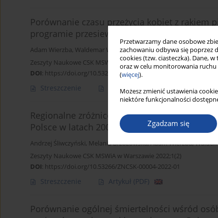
Porównanie czasu przeżycia kobiet z rakiem pie
programie przesiewowych badań mammograf
Przetwarzamy dane osobowe zbiera
zachowaniu odbywa się poprzez d
Adam Wierzba
,
Waldemar Wierzba
,
Michał Szczepaniak
,
Andrzej Ś
cookies (tzw. ciasteczka). Dane, w
Zeszyty Naukowe CSK MSWiA w Warszawie 2022;1(2)
oraz w celu monitorowania ruchu
DOI
:
https://doi.org/10.53266/ZNCSK-00003-2022-01
(
więcej
).
Streszczenie
Artykuł
(PDF)
Możesz zmienić ustawienia cookie
niektóre funkcjonalności dostępne
Regionalne zróżnicowanie wskaźnika zachoro
Zgadzam się
Polsce w latach 2008–2013
Andrzej Śliwczyński
,
Melania Brzozowska
,
Adam Wierzba
,
Waldem
Zeszyty Naukowe CSK MSWiA w Warszawie 2022;1(2)
DOI
:
https://doi.org/10.53266/ZNCSK-00004-2022-01
Streszczenie
Artykuł
(PDF)
Porównanie ogólnej śmiertelności wśród os