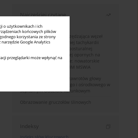
Najczęściej czytane
Miesiąc
Rok
i o użytkownikach i ich
rządzeniach końcowych plików
Hybrydowa ablacja oszczędzająca węzeł
wygodnego korzystania ze strony
z narzędzie Google Analytics
zatokowy w nieadekwatnej tachykardii
zatokowej oraz zespole posturalnej
tachykardii ortostatycznej opornych na
acji przeglądarki może wpłynąć na
leczenie farmakologiczne: nowatorskie
podejście wdrożone w PIM MSWiA
Diagnostyka różnicowa zawrotów głowy
pochodzenia obwodowego i ośrodkowego w
Szpitalnym Oddziale Ratunkowym
Obrazowanie gruczołów ślinowych
Indeksy
Indeks słów kluczowych