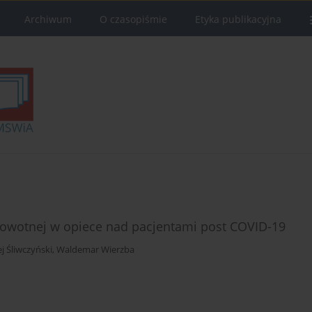
Archiwum
O czasopiśmie
Etyka publikacyjna
drowotnej w opiece nad pacjentami post COVID-19
j Śliwczyński
,
Waldemar Wierzba