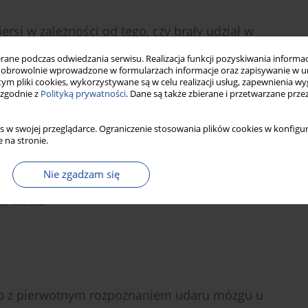
rsi w zależności od tego, czy brały udział w
icznych
ne podczas odwiedzania serwisu. Realizacja funkcji pozyskiwania informacj
obrowolnie wprowadzone w formularzach informacje oraz zapisywanie w u
liwczyński
 tym pliki cookies, wykorzystywane są w celu realizacji usług, zapewnienia 
 zgodnie z
Polityką prywatności
. Dane są także zbierane i przetwarzane prze
s w swojej przeglądarce. Ograniczenie stosowania plików cookies w konfigur
 na stronie.
walności na wirusowe zapalenie wątroby typu C w
Nie zgadzam się
ar Wierzba
ób z pierwotnym rozpoznaniem udaru mózgu u