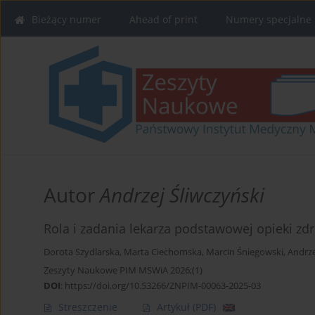
Bieżący numer
Ahead of print
Numery specjalne
Autor
Andrzej Śliwczyński
Rola i zadania lekarza podstawowej opieki z
Dorota Szydlarska
,
Marta Ciechomska
,
Marcin Śniegowski
,
Andrze
Zeszyty Naukowe PIM MSWiA 2026;(1)
DOI
:
https://doi.org/10.53266/ZNPIM-00063-2025-03
Streszczenie
Artykuł
(PDF)