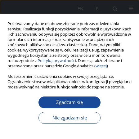
EN
PL
Przetwarzamy dane osobowe zbierane podczas odwiedzania
serwisu. Realizacja funkcji pozyskiwania informacji o użytkownikach
i ich zachowaniu odbywa się poprzez dobrowolnie wprowadzone w
formularzach informacje oraz zapisywanie w urządzeniach
końcowych plików cookies (tzw. ciasteczka). Dane, w tym pliki
cookies, wykorzystywane są w celu realizacji usług, zapewnienia
wygodnego korzystania ze strony oraz w celu monitorowania
ruchu zgodnie z
Polityką prywatności
. Dane są także zbierane i
przetwarzane przez narzędzie Google Analytics (
więcej
).
Możesz zmienić ustawienia cookies w swojej przeglądarce.
Dziedzina
Nauki o Zdrowiu
Ograniczenie stosowania plików cookies w konfiguracji przeglądarki
może wpłynąć na niektóre funkcjonalności dostępne na stronie.
Zaburzenia poznawcze u chorych z
Zgadzam się
niewydolnością serca z zachowaną frakcją
wyrzutową lewej komory, otyłością i
Nie zgadzam się
zaburzeniami oddychania – rola inhibitorów
SGLT2
Ewa Pierzchała
,
Dorota Szydlarska
,
Agnieszka Pawlak